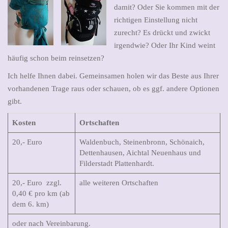
a
damit? Oder Sie kommen mit der
t
richtigen Einstellung nicht
i
zurecht? Es drückt und zwickt
o
irgendwie? Oder Ihr Kind weint
n
häufig schon beim reinsetzen?
Ich helfe Ihnen dabei. Gemeinsamen holen wir das Beste aus Ihrer
vorhandenen Trage raus oder schauen, ob es ggf. andere Optionen
gibt.
Kosten
Ortschaften
20,- Euro
Waldenbuch, Steinenbronn, Schönaich,
Dettenhausen, Aichtal Neuenhaus und
Filderstadt Plattenhardt.
20,- Euro zzgl.
alle weiteren Ortschaften
0,40 € pro km (ab
dem 6. km)
oder nach Vereinbarung.